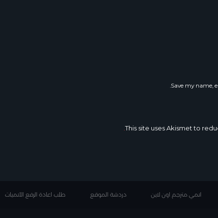
Save my name, em
This site uses Akismet to re
انمي مترجم اون لاين
دردشة الموقع
طلب اعادة الرفع الأنميات