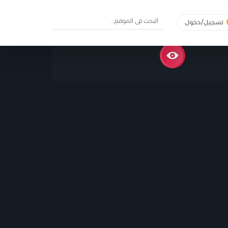
تسجيل/دخول