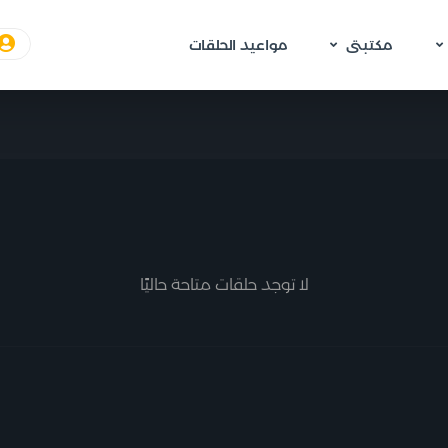
ذا الموسم:
مكتبتى
مواعيد الحلقات
قم الموسم: #37548
الرابط المختصر:
لا توجد حلقات متاحة حاليًا