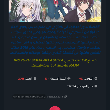
القصة تدور أحداثها في ناغازاكي في عالم ما زال يحوي قدرًا
صغيرًا من السحر في الحياة اليومية، هيتومي إحدى سليلات
عائلة سحرية فقدت إحساسها بالألوان في سن مبكرة و تكاد
تنعدم لديها العواطف، تقوم جدتها كوهاكو و (هي ساحرة
عظيمة) بإرسال هيتومي إلى الماضي حتى عام 2018، هناك
تقضي وقتها في أنشطة النادي برفقة كوهاكو والأصدقاء.
جميع الحلقات الانمي IROZUKU SEKAI NO ASHITA
KARA مترجمة اون لاين+تحميل
الجودة:
HD
الفئة العمرية:
+13
السنة:
2018
رقم الموسم: #33712
الرابط المختصر: