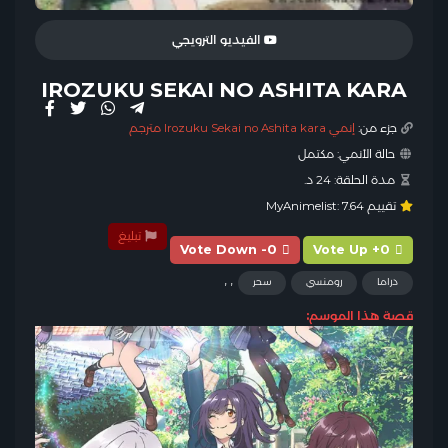
الفيديو الترويجي
IROZUKU SEKAI NO ASHITA KARA
جزء من:
إنمي Irozuku Sekai no Ashita kara مترجم
حالة الأنمي:
مكتمل
مدة الحلقة:
24 د.
تقييم MyAnimelist:
7.64
تبليغ
Vote Down -0
Vote Up +0
,
,
دراما
رومنسي
سحر
قصة هذا الموسم: