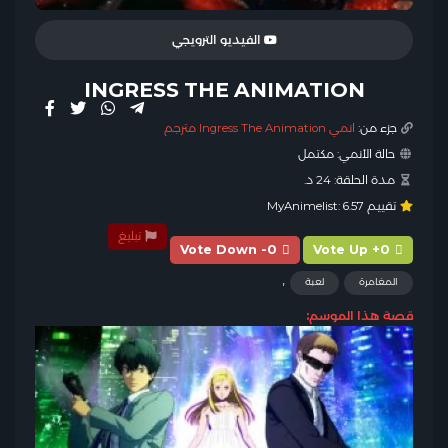
الفيديو الترويجي
INGRESS THE ANIMATION
جزء من:
انمي Ingress The Animation مترجم
حالة الأنمي:
مكتمل
مدة الحلقة:
24 د.
تقييم MyAnimelist:
6.57
تبليغ
Vote Down -0
Vote Up +0
,
المغامرة
لعبة
قصة هذا الموسم: