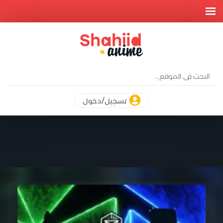
تسجيل/دخول