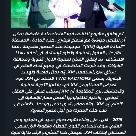
تم إطلاق مشروع اكتشف فيه العلماء مادة غامضة يمكن
أن تتفاعل مباشرة مع الدماغ البشري. هذه المادة ، المسماة
“المادة الغريبة (XM)” ، موجودة منذ العصور القديمة ، مما
يؤثر على العقول البشرية وتطور الإنسانية. في أعقاب هذا
الاكتشاف ، تم إطلاق العنان لمعركة الدول القوية وعمالقة
الشركات. وقد شرعت المنظمات في جميع أنحاء العالم في
سباق سري لاستغلال XM. إنه يمثل فرصة وتهديد
للبشرية. يسعى TWO FACTIONS للتحكم في XM. قوة
العرض المستنير من XM كهدية تعزز التجربة البشرية
والاكتشاف. ترى المقاومة أن XM إستيلاء عدائي على العقل
البشري ، واختيار التكنولوجيا أفضل مسار للإنسانية إلى
الأمام. إن XM ، والغموض الذي يكمن وراءها ، يقعان في
قلب هذه المعركة من أجل مصير البشرية.
2018 – الآن ، على وشك نشوء صراع جديد في طوكيو وعبر
العالم. سوف تتصادم القوى الخطرة والقوية التي تسعى
لاستغلال إمكانات XM. سيمثل هذا المشروع الرائد بداية تجربة