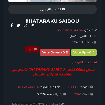
الفيديو الترويجي
HATARAKU SAIBOU!!
جزء من:
Onyx Equinox مترجم
حالة الأنمي:
مكتمل
مدة الحلقة:
24 د.
تبليغ
Vote Down -0
Vote Up +0
قصة هذا الموسم:
جميع حلقات الانمي HATARAKU SAIBOU!! مترجم عربي
مشاهدة اون لاين +تحميل
الجودة:
HD
,
FHD
الفئة العمرية:
17+ (عنف وبذاءة)
السنة:
2020
رقم الموسم: #51583
الرابط المختصر: