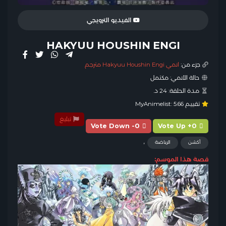
الفيديو الترويجي
HAKYUU HOUSHIN ENGI
جزء من:
انمي Hakyuu Houshin Engi مترجم
حالة الأنمي:
مكتمل
مدة الحلقة:
24 د.
تقييم MyAnimelist:
5.66
تبليغ
Vote Down -0
Vote Up +0
,
أكشن
الرياضة
قصة هذا الموسم: