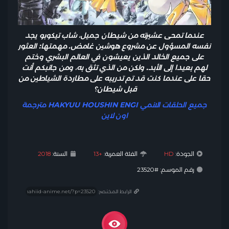
عندما تمحى عشيرته من شيطان جميل، شاب تيكوبو يجد
نفسه المسؤول عن مشروع هوشين غامض. مهمتها: العثور
على جميع الخالد الذين يعيشون في العالم البشري وختم
لهم بعيدا إلى الأبد. ولكن من الذي تثق به، ومن جانبكم أنت
حقا على عندما كنت قد تم تدريبه على مطاردة الشياطين من
قبل شيطان؟
جميع الحلقات الانمي HAKYUU HOUSHIN ENGI مترجمة
اون لاين
الجودة:
HD
الفئة العمرية:
+13
السنة:
2018
رقم الموسم: #23520
الرابط المختصر: