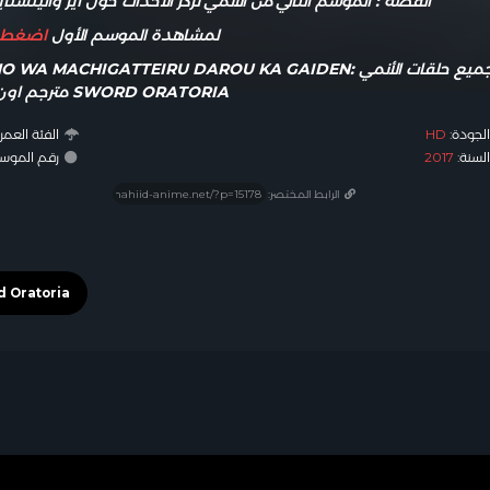
القصة : الموسم الثاني من الأنمي تُركز الأحداث حول آيز والينستا
لمشاهدة الموسم الأول
اضغط ه
جميع حلقات الأنمي CHIGATTEIRU DAROU KA GAIDEN
SWORD ORATORIA مترجم اون لاين
لجودة:
HD
الفئة العمري
لسنة:
2017
رقم الموسم: #
الرابط المختصر: