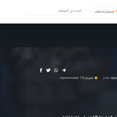
تسجيل/دخول
لقة:
24 د.
تقييم MyAnimelist:
7.12