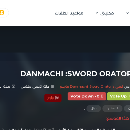
مكتبتى
مواعيد الحلقات
DANMACHI :SWORD ORATOR
من:
انمي Danmachi :Sword Oratoria مترجم
حالة الأنمي:
مكتمل
مدة الح
Vote Down -0
Vote Up 
تبليغ
,
,
ن
المغامرة
خيال
ذا الموسم: