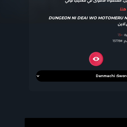
ين، العضوة الأقوى في فاميليا لوكي
نا
DUNGEON NI DEAI WO MOTOMERU NO WA MA:
ة:
+13
15178