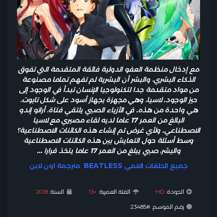
مع إدخال منظمة العفو الدولية فائقة المتقدمة التي تفوق
الذكاء البشري، والبشر أن البشرية لم تفهم تماما مصنوعة
من مواد متقدمة جدا لتكنولوجيا الإنسان تبدأ في الوجود إلى
حيز الوجود. لاسيا، وهي مجهزة بجهاز أسود على شكل تابوت،
هي واحدة من هذه. في الأزياء الصبي يلتقي فتاة، أراتو إندو
البالغ من العمر 17 عاما لديه لقاء مصيري مع لاسيا
الاصطناعي. ولأي غرض تم إنشاء هذه الكائنات الاصطناعية؟
وسط أسئلة حول التعايش بين هذه الكائنات الاصطناعية
والبشر، صبي يبلغ من العمر 17 عاما يتخذ قرارا …
جميع الحلقات الانمي BEATLESS مترجمة اون لاين
الجودة:
HD
الفئة العمرية:
+13
السنة:
2018
رقم الموسم: #23485