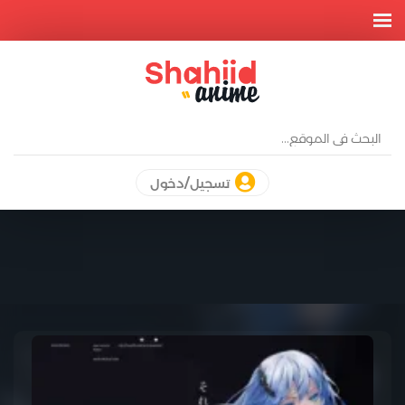
تسجيل/دخول