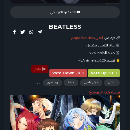
الفيديو الترويجي
BEATLESS
جزء من:
أنمي Beatless مترجم
حالة الأنمي:
مكتمل
مدة الحلقة:
24 د.
تقييم MyAnimelist:
6.26
تبليغ
Vote Down -0
Vote Up +0
,
,
,
اكشن
خيال علمي
دراما
رومنسي
قصة هذا الموسم: