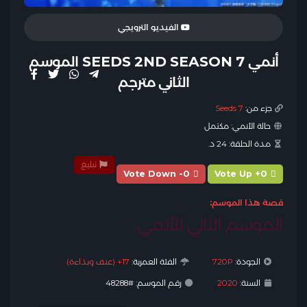
الفيديو الترويجي
أنمي 7 SEEDS 2ND SEASON الموسم
الثاني مترجم
جزء من:
7 Seeds
حالة الأنمي:
مكتمل
مدة الحلقة:
24 د.
تبليغ
Vote Down -0
Vote Up +0
قصة هذا الموسم:
الموسم الثاني للأنمي.
الجودة:
720P
الفئة العمرية:
17+ (عنف وبذاءة)
السنة:
2020
رقم الموسم: #48288