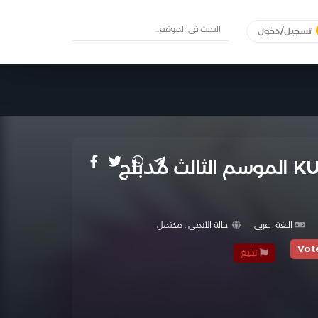
تسجيل/دخول
أنمي KUROKO NO BASKET 3RD SEASON الموسم الثالث مدبلج
اللغة :
عربي
حالة الأنمي :
مكتمل
Vot
تبليغ