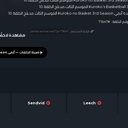
Kuroko no B الموسم الثالث مدبلج الحلقة 10
قم الحلقة : #71647
الرابط المختصر :
مشاهدة لاحقًا
Sendvid
Leech