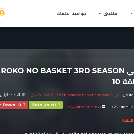
مكتبتى
مواعيد الحلقات
قة 10
لقة من:
أنمي Kuroko no Basket 3rd Season الموسم الثالث مدبلج
الدولة :
اليابان
e Down -0
Vote Up +0
الحلقة :
24 د.
صفحة MyAnimelist
لحلقة :