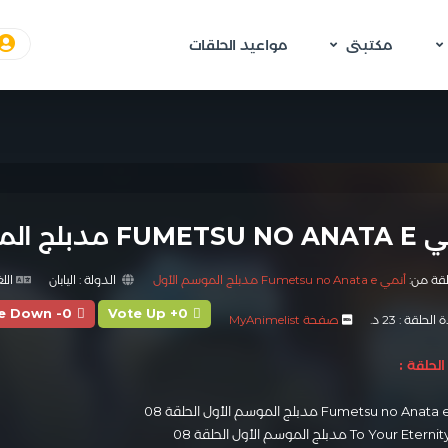
مكتبتى
مواعيد الحلقات
لج الموسم الأول الحلقة 08
لقة من:
أنمي Fumetsu no Anata e مدبلج الموسم الأول
الدولة :
اليابان
اللغ
e Down -0
Vote Up +0
الحلقة :
23 د.
صفحة MyAnimelist
لحلقة :