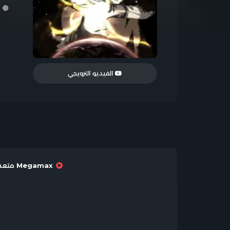
ر
الفيديو الترويجي
Megamax متعدد