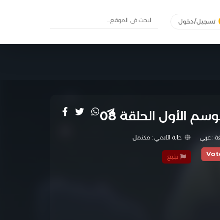
تسجيل/دخول
ة :
عربي
حالة الأنمي :
مكتمل
Vot
تبليغ