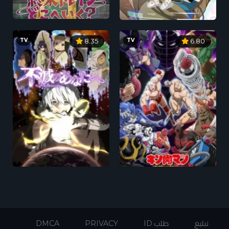
TV
TV
8.35
6.80
تبليغ
طلب ID
PRIVACY
DMCA