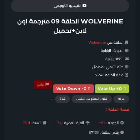
الفيديو الترويجي
WOLVERINE الحلقة 09 مترجمة اون
لاين+تحميل
الحلقة من:
Wolverine
الدولة :
اليابانية
اللغة :
يابانية
حالة الأنمي :
مكتمل
مدة الحلقة :
24 د.
تبليغ
Vote Down -0
Vote Up +0
,
,
حركة
فنون الدفاع عن النفس
قوة
قصة الحلقة :
الجودة :
HD
الفئة العمرية :
+13
السنة :
2011
رقم الحلقة : #9713