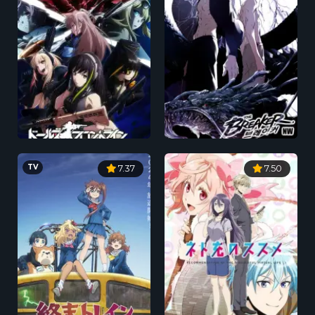
TV
7.37
7.50