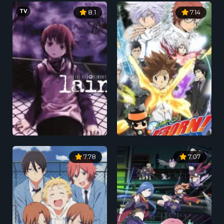
TV
8.1
7.14
7.78
7.07