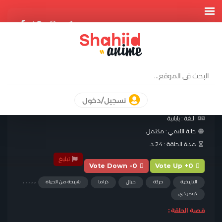
الفيديو الترويجي
TOUKEN RANBU: HANAMARU
الحلقة 06 مترجمة اون لاين +تحميل
الحلقة من:
Touken Ranbu: Hanamaru
تسجيل/دخول
الدولة :
اليابانية
اللغة :
يابانية
حالة الأنمي :
مكتمل
مدة الحلقة :
24 د.
تبليغ
Vote Down -0
Vote Up +0
,
,
,
,
,
التاريخية
حركة
خيال
دراما
شريحة من الحياة
كوميدي
قصة الحلقة :