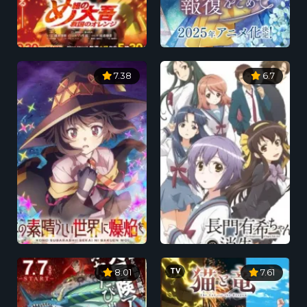
7.38
6.7
TV
8.01
7.61