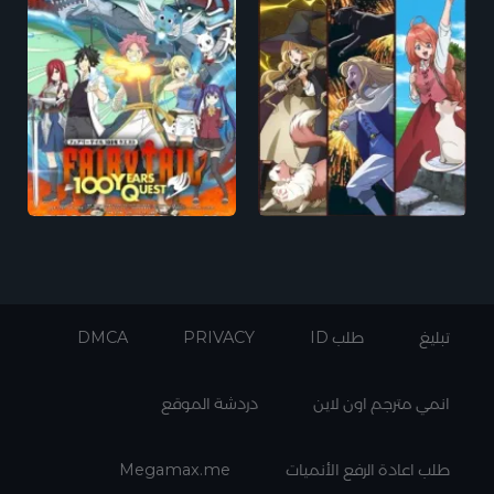
تبليغ
طلب ID
PRIVACY
DMCA
انمي مترجم اون لاين
دردشة الموقع
طلب اعادة الرفع الأنميات
Megamax.me