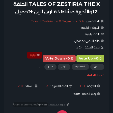
TALES OF ZESTIRIA THE X الحلقة
12والأخيرة مشاهدة اون لاين +تحميل
الحلقة من:
Tales of Zestiria the X: Saiyaku no Jidai
الدولة :
اليابانية
اللغة :
يابانية
حالة الأنمي :
مكتمل
مدة الحلقة :
24 د.
تبليغ
Vote Down -0
Vote Up +0
,
,
,
أكشن
المغامرة
خيال
سحر
قصة الحلقة :
الجودة :
HD
الفئة العمرية :
+13
السنة :
2016
رقم الحلقة : #4611
الرابط المختصر :