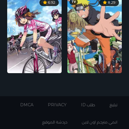
TV
6.92
8.29
تبليغ
طلب ID
PRIVACY
DMCA
انمي مترجم اون لاين
دردشة الموقع