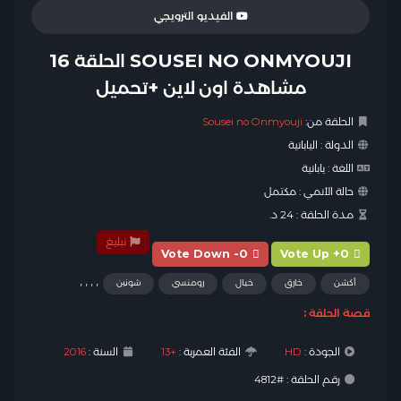
الفيديو الترويجي
SOUSEI NO ONMYOUJI الحلقة 16
مشاهدة اون لاين +تحميل
الحلقة من:
Sousei no Onmyouji
الدولة :
اليابانية
اللغة :
يابانية
حالة الأنمي :
مكتمل
مدة الحلقة :
24 د.
تبليغ
Vote Down -0
Vote Up +0
,
,
,
,
أكشن
خارق
خيال
رومنسي
شونين
قصة الحلقة :
الجودة :
HD
الفئة العمرية :
+13
السنة :
2016
رقم الحلقة : #4812