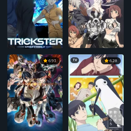
TV
6.93
6.28