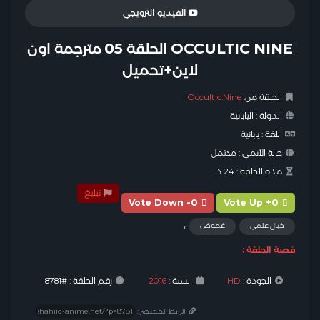
الفيديو الترويجي
OCCULTIC NINE الحلقة 05 مترجمة اون
لاين+تحميل
الحلقة من:
Occultic:Nine
الدولة :
اليابانية
اللغة :
يابانية
حالة الأنمي :
مكتمل
مدة الحلقة :
24 د.
تبليغ
Vote Down -0
Vote Up +0
,
خيال علمي
غموض
قصة الحلقة :
الجودة :
HD
السنة :
2016
رقم الحلقة : #8781
الرابط المختصر :