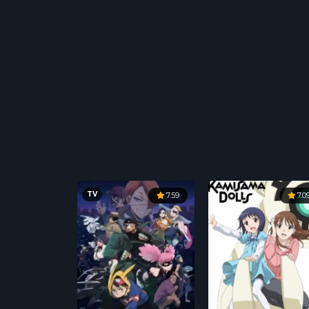
TV
7.59
7.0