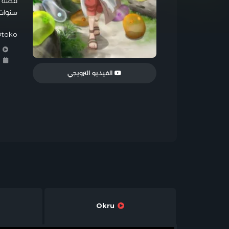
سنوات 
areta Otoko
ا
ا
الفيديو الترويجي
Okru