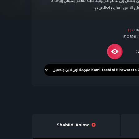
قصة انمي Kami-tachi ni Hirowareta Otoko تدور عن ريوما تاكوما ذو 39 عامًا والذي ينتقل إلى عالم آخر يوجد فيه السحر. يعيش ريوما 3
 على الحس السليم لعالمهم…
ة :
+13
5106
:
Shahiid-Anime