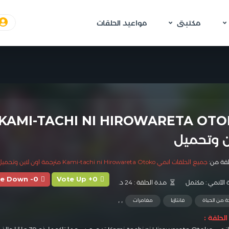
مكتبتى
مواعيد الحلقات
ن وتحميل
لقة من:
جميع الحلقات انمي Kami-tachi ni Hirowareta Otoko مترجمة اون لاين وتحميل
te Down -0
Vote Up +0
 الأنمي :
مكتمل
مدة الحلقة :
24 د.
,
,
ة من الحياة
فانتازيا
مغامرات
لحلقة :