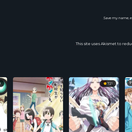
Save my name, em
This site uses Akismet to re
T
9
7.21