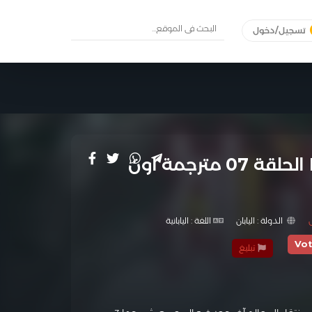
تسجيل/دخول
KAMI-TACHI NI HIROWARETA OTOKO الحلقة 07 مترجمة اون
الدولة :
اليابان
اللغة :
اليابانية
Vo
تبليغ