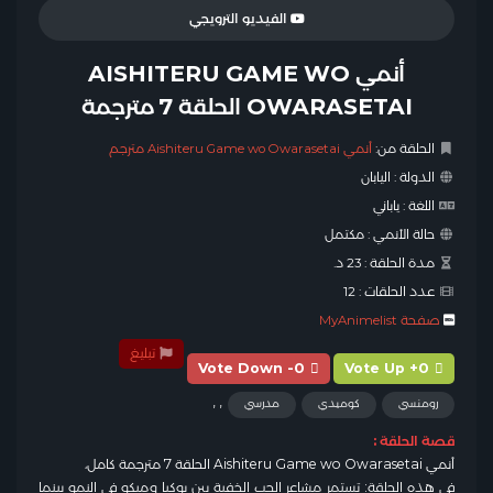
الفيديو الترويجي
أنمي AISHITERU GAME WO
OWARASETAI الحلقة 7 مترجمة
الحلقة من:
أنمي Aishiteru Game wo Owarasetai مترجم
الدولة :
اليابان
اللغة :
ياباني
حالة الأنمي :
مكتمل
مدة الحلقة :
23 د.
عدد الحلقات :
12
صفحة MyAnimelist
تبليغ
Vote Down -0
Vote Up +0
,
,
رومنسي
كوميدي
مدرسي
قصة الحلقة :
أنمي
Aishiteru Game wo Owarasetai
الحلقة 7 مترجمة كامل،
في هذه الحلقة: تستمر مشاعر الحب الخفية بين يوكيا وميكو في النمو بينما