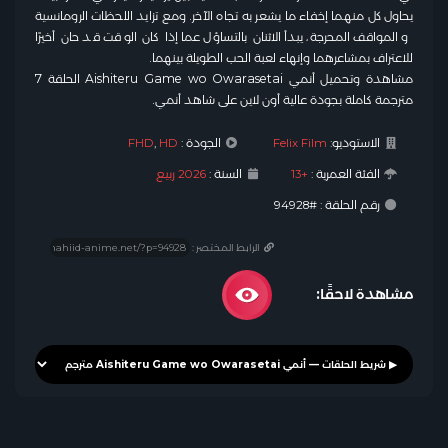
يحاول كل منهما إخفاء ما يشعر به تجاه الآخر. ومع تزايد اللحظات الرومانسية
والمواقف المحرجة، يبدأ الاثنان بالتساؤل عما إذا كان الوقت قد حان أخيرًا
للاعتراف بمشاعرهما وإنهاء لعبة الحب الطويلة بينهما.
مشاهدة وتحميل أنمي Aishiteru Game wo Owarasetai الحلقة 7
مترجمة كاملة بجودة عالية أون لاين على شاهد أنمي.
الاستوديو:
Felix Film
الجودة :
HD
,
FHD
الفئة العمرية :
+13
السنة :
2026 ربيع
رقم الحلقة : #94928
الرابط المختصر :
مشاهدة لاحقًا: