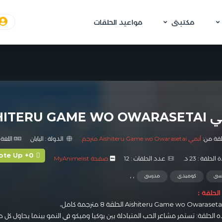
مكتبتى
مواعيد الحلقات
AISHITE الحلقة 8 مترجمة
لقة من:
أنمي Aishiteru Game wo Owarasetai مترجم
الدولة :
اليابان
اللغة 
ote Up +0
الحلقة :
23 د.
عدد الحلقات :
12
صفحة MyAnimelist
,
,
سي
كوميدي
مدرسي
لحلقة :
Aishiteru Game wo Owaraseta
الحلقة 8 مترجمة كامل،
 الحلقة: تستمر مشاعر الحب المتبادلة بين يوكيا وميكو في النمو بينما يحاول كل من