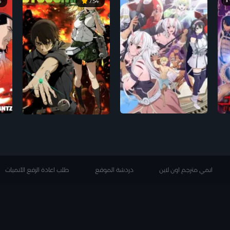
T
5
7.54
انمي مترجم اون لاين
دردشة الموقع
طلب اعادة الرفع الأنميات