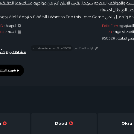
نسية والمواقف المحرجة بينهما، يقترب الاثنان أكثر من مواجهة مشاعرهما الحقيقية، 
لحب التي طال أمدها؟
I Want to End this L الحلقة 8 مترجمة كاملة بجودة عالية أون لاين على شاهد أنمي.
لاستوديو:
Felix Film
الجودة :
HD
لفئة العمرية :
+13
السنة :
2026 ر
قم الحلقة : #95032
الرابط المختصر :
مشاهدة لاحقًا
Leech
Dood
Okru