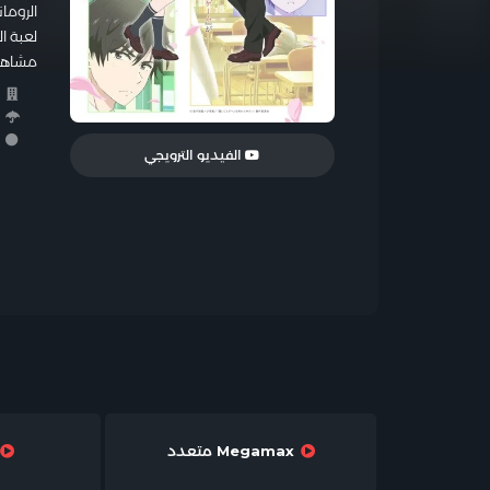
الروما
لعبة ا
مشاهدة وتحميل أنمي ove Game
ا
ا
ر
الفيديو الترويجي
Megamax متعدد