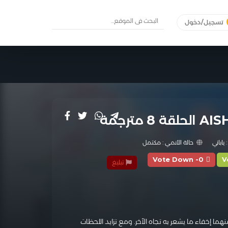
تسجيل/دخول
:
ياباني
حالة الأنمي :
مكتمل
Vote Down -0
V
تبليغ
هما إخفاء ما يشعر به تجاه الآخر. ومع تزايد اللحظات