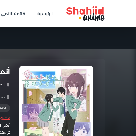
الرئيسية
قائمة الأنمي
أنمي RU GAME WO OWARASETAI
الح
مدة 
رومن
قصة ا
أنمي
i
في هذه