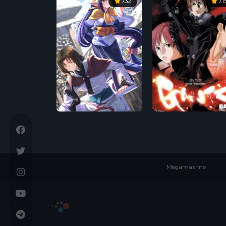
7.32
7.1
Megamax.me