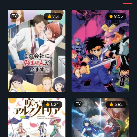
TV
7.51
8.05
TV
6.24
6.82