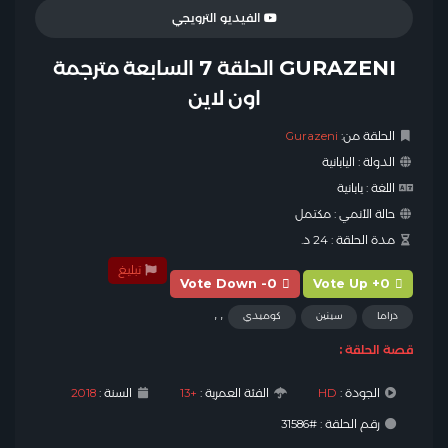
الفيديو الترويجي
GURAZENI الحلقة 7 السابعة مترجمة
اون لاين
الحلقة من:
Gurazeni
الدولة :
اليابانية
اللغة :
يابانية
حالة الأنمي :
مكتمل
مدة الحلقة :
24 د.
تبليغ
Vote Down -0
Vote Up +0
,
,
دراما
سينين
كوميدي
قصة الحلقة :
الجودة :
HD
الفئة العمرية :
+13
السنة :
2018
رقم الحلقة : #31586