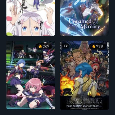
TV
7.07
7.98