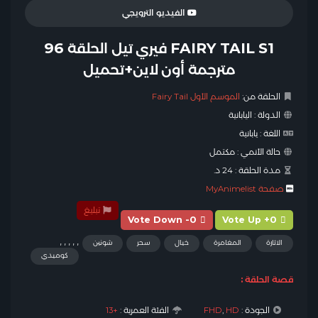
الفيديو الترويجي
FAIRY TAIL S1 فيري تيل الحلقة 96
مترجمة أون لاين+تحميل
الحلقة من:
الموسم الأول Fairy Tail
الدولة :
اليابانية
اللغة :
يابانية
حالة الأنمي :
مكتمل
مدة الحلقة :
24 د.
صفحة MyAnimelist
تبليغ
Vote Down -0
Vote Up +0
,
,
,
,
,
الاثارة
المغامرة
خيال
سحر
شونين
كوميدي
قصة الحلقة :
الجودة :
HD
,
FHD
الفئة العمرية :
+13