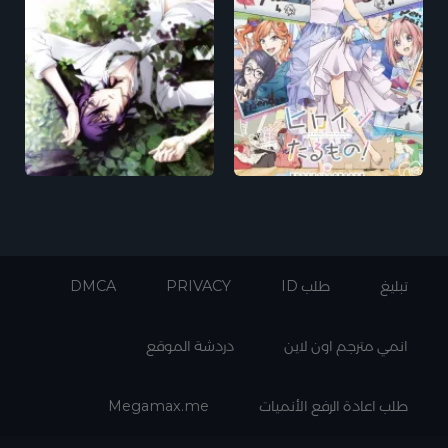
تبليغ
طلب ID
PRIVACY
DMCA
انمي مترجم اون لاين
دردشة الموقع
طلب اعادة الرفع الأنميات
Megamax.me