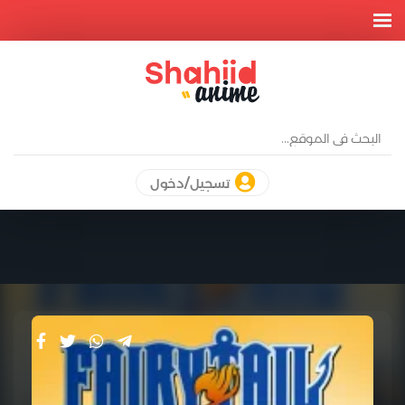
تسجيل/دخول