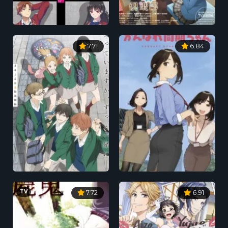
7.71
6.84
TV
7.72
6.91