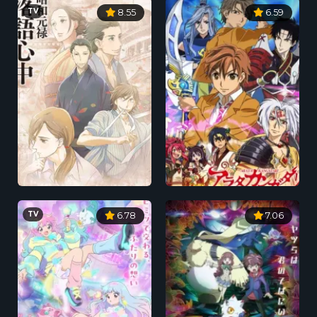
TV
8.55
6.59
TV
6.78
7.06