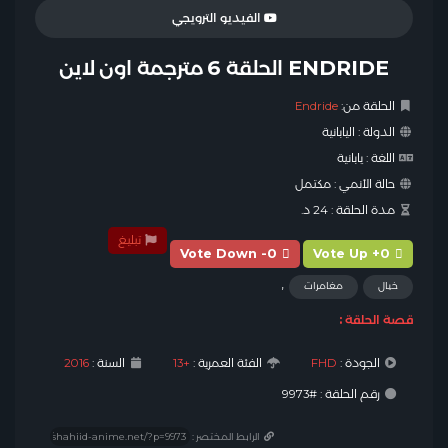
الفيديو الترويجي
ENDRIDE الحلقة 6 مترجمة اون لاين
الحلقة من:
Endride
الدولة :
اليابانية
اللغة :
يابانية
حالة الأنمي :
مكتمل
مدة الحلقة :
24 د.
تبليغ
Vote Down -0
Vote Up +0
,
خيال
مغامرات
قصة الحلقة :
الجودة :
FHD
الفئة العمرية :
+13
السنة :
2016
رقم الحلقة : #9973
الرابط المختصر :