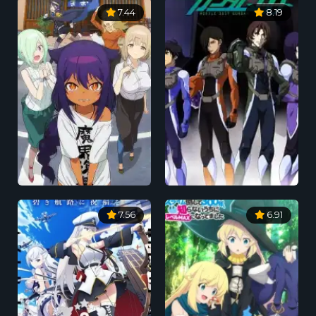
7.44
8.19
7.56
6.91