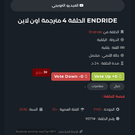
الفيديو الترويجي
ENDRIDE الحلقة 4 مترجمة اون لاين
الحلقة من:
Endride
الدولة :
اليابانية
اللغة :
يابانية
حالة الأنمي :
مكتمل
مدة الحلقة :
24 د.
تبليغ
Vote Down -0
Vote Up +0
,
خيال
مغامرات
قصة الحلقة :
الجودة :
FHD
الفئة العمرية :
+13
السنة :
2016
رقم الحلقة : #9971
الرابط المختصر :