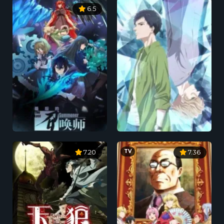
6.5
TV
7.20
7.36