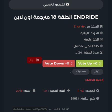
الفيديو الترويجي
ENDRIDE الحلقة 18 مترجمة اون لاين
الحلقة من:
Endride
الدولة :
اليابانية
اللغة :
يابانية
حالة الأنمي :
مكتمل
مدة الحلقة :
24 د.
تبليغ
Vote Down -0
Vote Up +0
,
خيال
مغامرات
قصة الحلقة :
الجودة :
FHD
الفئة العمرية :
+13
السنة :
2016
رقم الحلقة : #9985
الرابط المختصر :