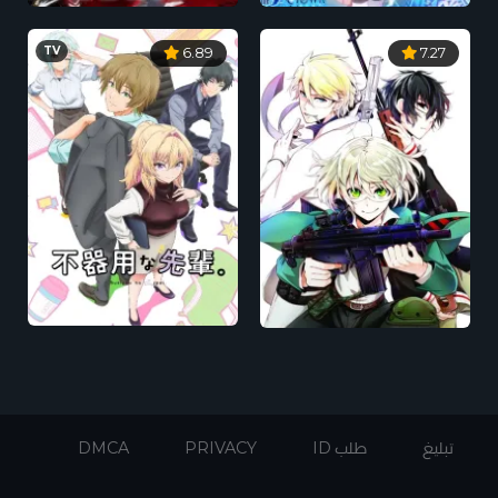
TV
6.89
7.27
تبليغ
طلب ID
PRIVACY
DMCA