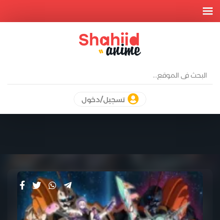
تسجيل/دخول