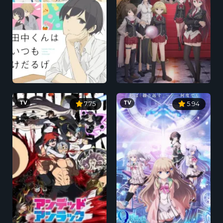
TV
TV
7.75
5.94