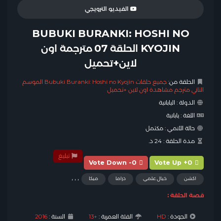
الفيديو الترويجي
BUBUKI BURANKI: HOSHI NO
KYOJIN الحلقة 07 مترجمة اون
لاين+تحميل
الحلقة من:
جميع حلقات Bubuki Buranki: Hoshi no Kyojin الموسم
التاني مترجم مشاهدة اون لاين +تحميل
الدولة :
اليابانية
اللغة :
يابانية
حالة الأنمي :
مكتمل
مدة الحلقة :
24 د.
تبليغ
Vote Down -0
Vote Up +0
,
,
,
اكشن
خيال علمي
دراما
ميكا
قصة الحلقة :
الجودة :
HD
الفئة العمرية :
+13
السنة :
2016