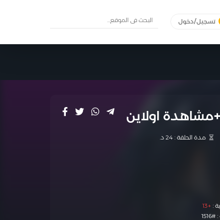
تسجيل/دخول
مدة الحلقة :
24 د.
ة :
+13
1516