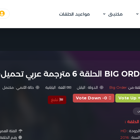
مكتبتى
مواعيد الحلقات
حلقة 6 مترجمة عربي تحميل+مشاهدة اولاين
لقة من:
Big Order
الدولة :
اليابان
اللغة :
اليابانية
حالة الأنمي :
مكتمل
Vote Down -0
Vote Up 
تبليغ
ن
لحلقة :
لجودة :
HD
الفئة العمري
لسنة :
2016
رقم الحلقة : #