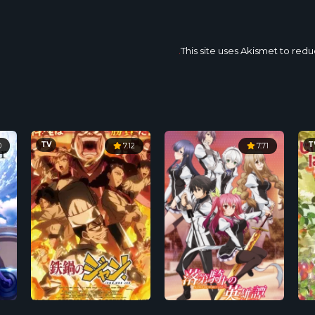
This site uses Akismet to re
TV
T
0
7.12
7.71