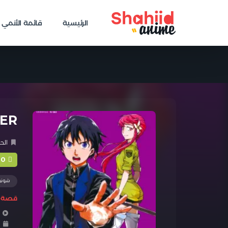
الرئيسية
قائمة الأنمي
BIG ORDER ال
الح
+0
شوني
قصة ا
ا
ا