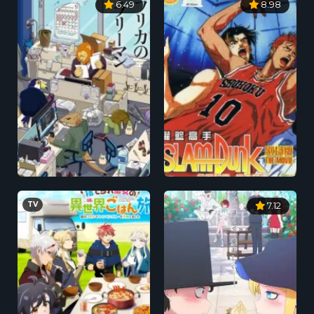
6.49
8.98
TV
7.12