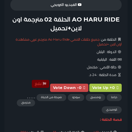
الفيديو الترويجي
AO HARU RIDE الحلقة 02 مترجمة اون
لاين+تحميل
الحلقة من:
جميع حلقات الانمي Ao Haru Ride مترجم عربي مشاهدة
اون لاين +تحميل
الدولة :
اليابان
اللغة :
اليابانية
حالة الأنمي :
مكتمل
مدة الحلقة :
24 د.
تبليغ
Vote Down -0
Vote Up +0
,
,
,
,
,
دراما
رومنسي
سوجو
شريحة من الحياة
مدرسي
كوميدي
قصة الحلقة :