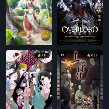
TV
7.14
6.33