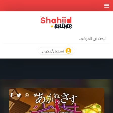
تسجيل/دخول