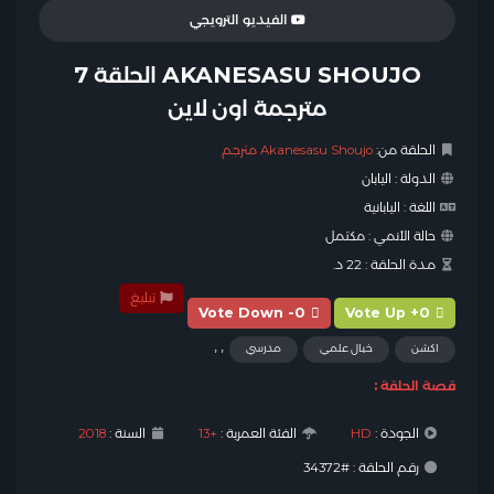
الفيديو الترويجي
AKANESASU SHOUJO الحلقة 7
مترجمة اون لاين
الحلقة من:
Akanesasu Shoujo مترجم
الدولة :
اليابان
اللغة :
اليابانية
حالة الأنمي :
مكتمل
مدة الحلقة :
22 د.
تبليغ
Vote Down -0
Vote Up +0
,
,
اكشن
خيال علمي
مدرسي
قصة الحلقة :
الجودة :
HD
الفئة العمرية :
+13
السنة :
2018
رقم الحلقة : #34372