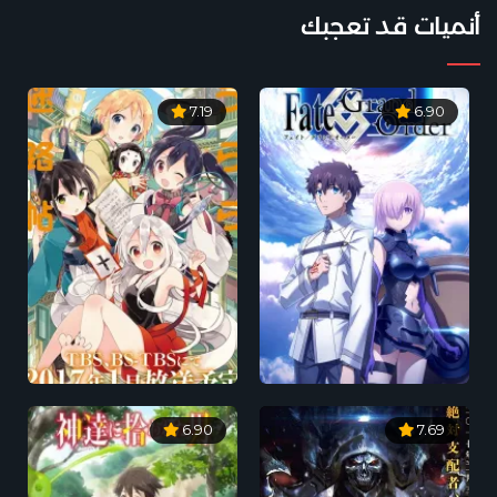
أنميات قد تعجبك
7.19
6.90
6.90
7.69