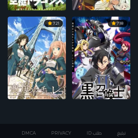
7.21
7.18
تبليغ
طلب ID
PRIVACY
DMCA