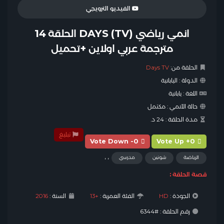
الفيديو الترويجي
انمي رياضي DAYS (TV) الحلقة 14
مترجمة عربي اولاين +تحميل
الحلقة من:
Days TV
الدولة :
اليابانية
اللغة :
يابانية
حالة الأنمي :
مكتمل
مدة الحلقة :
24 د.
تبليغ
Vote Down -0
Vote Up +0
,
,
الرياضة
شونين
مدرسي
قصة الحلقة :
الجودة :
HD
الفئة العمرية :
+13
السنة :
2016
رقم الحلقة : #6344