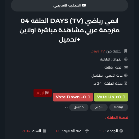
الفيديو الترويجي
انمي رياضي DAYS (TV) الحلقة 04
مترجمة عربي مشاهدة مباشرة اولاين
+تحميل
الحلقة من:
Days TV
الدولة :
اليابانية
اللغة :
يابانية
حالة الأنمي :
مكتمل
مدة الحلقة :
24 د.
تبليغ
Vote Down -0
Vote Up +0
,
,
الرياضة
شونين
مدرسي
قصة الحلقة :
الجودة :
HD
الفئة العمرية :
+13
السنة :
2016