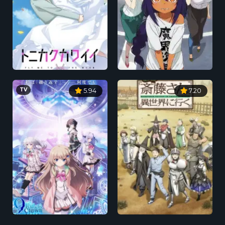
TV
5.94
7.20