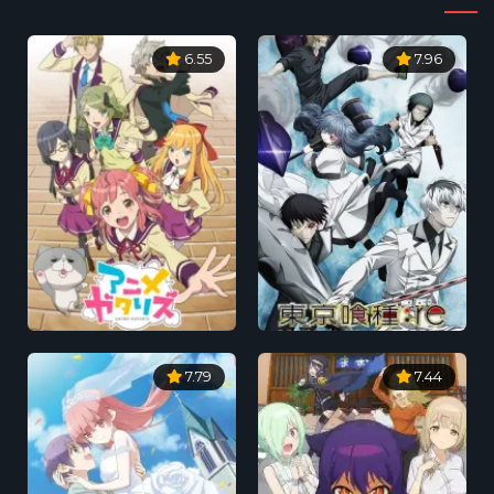
6.55
7.96
7.79
7.44