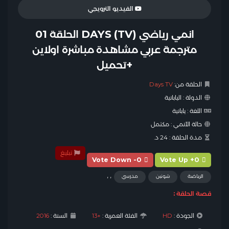
الفيديو الترويجي
انمي رياضي DAYS (TV) الحلقة 01
مترجمة عربي مشاهدة مباشرة اولاين
+تحميل
الحلقة من:
Days TV
الدولة :
اليابانية
اللغة :
يابانية
حالة الأنمي :
مكتمل
مدة الحلقة :
24 د.
تبليغ
Vote Down -0
Vote Up +0
,
,
الرياضة
شونين
مدرسي
قصة الحلقة :
الجودة :
HD
الفئة العمرية :
+13
السنة :
2016