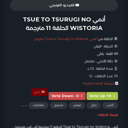
الفيديو الترويجي
أنمي TSUE TO TSURUGI NO
WISTORIA الحلقة 11 مترجمة
الحلقة من:
أنمي Tsue to Tsurugi no Wistoria مترجم
الدولة :
اليابان
اللغة :
ياباني
حالة الأنمي :
مكتمل
مدة الحلقة :
23 د.
عدد الحلقات :
12
صفحة MyAnimelist
تبليغ
Vote Down -0
Vote Up +0
,
,
,
,
أكشن
خيال
شونين
مدرسي
مغامرات
قصة الحلقة :
أنمي Tsue to Tsurugi no Wistoria الحلقة 11 مترجمة أون لاين وتحميل