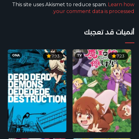
This site uses Akismet to reduce spam.
Learn how
your comment data is processed.
أنميات قد تعجبك
ONA
TV
7.93
7.23