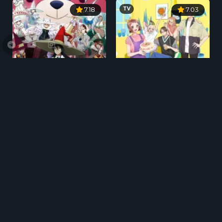
TV
7.18
7.03
0
TV
7.44
6.50