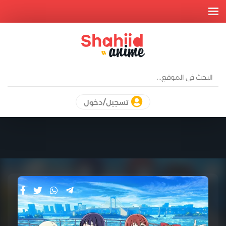
تسجيل/دخول