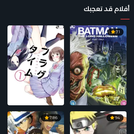
أفلام قد تعجبك
7.1
7.86
94