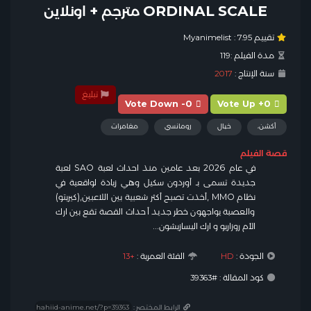
ORDINAL SCALE مترجم + اونلاين
تقييم Myanimelist :
7.95
مدة الفيلم :
119
سنة الإنتاج :
2017
تبليغ
Vote Down -0
Vote Up +0
أكشن،
خيال
رومانسي
مغامرات
قصة الفيلم
في عام 2026 بعد عامين منذ احداث لعبة SAO لعبة
جديدة تسمى بـ أوردون سكيل وهي زيادة لواقعية في
نظام MMO ,أخذت تصبح أكثر شعبية بين اللاعبين,(كيريتو)
والعصبة يواجهون خطر جديد أحداث القصة تقع بين ارك
الأم روزاريو و ارك اليسازيشون…
الجودة :
HD
الفئة العمرية :
+13
كود المقالة : #39363
الرابط المختصر :