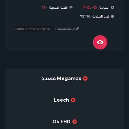
الجودة :
HD
,
FHD
الفئة العمرية :
+13
كود المقالة : #72111
الرابط المختصر :
Megamax متعدد
Leech
Ok FHD