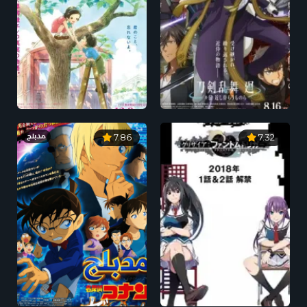
مدبلج
7.86
7.32