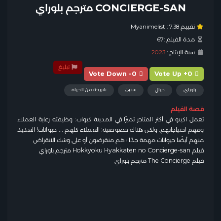
CONCIERGE-SAN مترجم بلوراي
تقييم Myanimelist :
7.38
مدة الفيلم :
67
سنة الإنتاج :
2023
تبليغ
Vote Down -0
Vote Up +0
بلوراي
خيال
سنين
شريحة من الحياة
قصة الفيلم
تعمل اكينو في أكثر المتاجر تميزًا في المدينة كبواب: وظيفته رعاية العملاء
وفهم احتياجاتهم. ولكن هناك خصوصية: العملاء كلهم ​​… حيوانات! العديد
منهم أيضًا حيوانات مهمة جدًا ؛ هم منقرضون أو على وشك الانقراض
فيلم Hokkyoku Hyakkaten no Concierge-san مترجم بلوراي
فيلم The Concierge مترجم بلوراي