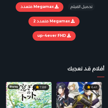
تحميل الفيلم
Megamax متعدد
Megamax متعدد 2
up-4ever FHD
أفلام قد تعجبك
Bluray
7.88
6.41