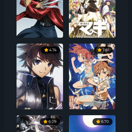
4.74
7.81
6.09
6.70