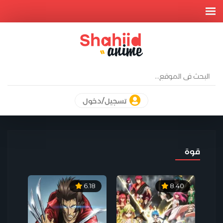
تسجيل/دخول
قوة
6.18
8.40