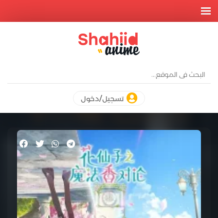
تسجيل/دخول