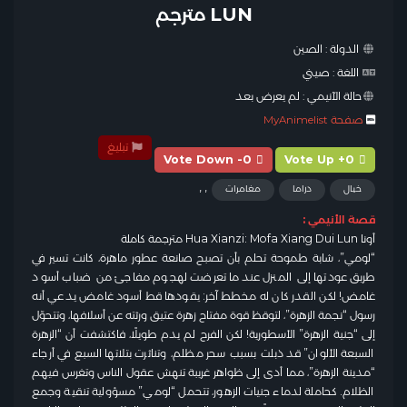
LUN مترجم
الدولة :
الصين
اللغة :
صيني
حالة الآنيمي :
لم يعرض بعد
صفحة MyAnimelist
تبليغ
Vote Down -0
Vote Up +0
,
,
خيال
دراما
مغامرات
قصة الأنيمي :
أونا Hua Xianzi: Mofa Xiang Dui Lun مترجمة كاملة
“لومي”، شابة طموحة تحلم بأن تصبح صانعة عطور ماهرة، كانت تسير في
طريق عودتها إلى المنزل عندما تعرضت لهجوم مفاجئ من ضباب أسود
غامض! لكن القدر كان له مخطط آخر: يقودها قط أسود غامض يدعي أنه
رسول “نجمة الزهرة”، لتوقظ قوة مفتاح زهرة عتيق ورثته عن أسلافها، وتتحوّل
إلى “جنية الزهرة” الأسطورية! لكن الفرح لم يدم طويلًا، فاكتشفت أن “الزهرة
السبعة الألوان” قد ذبلت بسبب سحر مظلم، وتناثرت بتلاتها السبع في أرجاء
“مدينة الزهرة”، مما أدى إلى ظواهر غريبة تنهش عقول الناس وتغرس فيهم
الظلام. كحاملة لدماء جنيات الزهور، تتحمل “لومي” مسؤولية تنقية وجمع