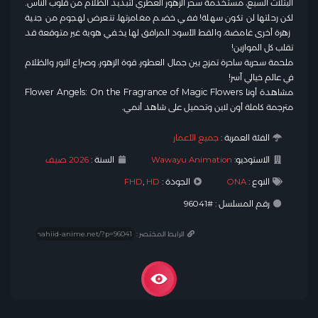
البتلات السبع، مستخدمةً سحر الزهور العطري لتبديد الظلام من قلوب الناس.
لكن رحلتها لن تكون سهلة! ففي خضم مغامرتها، تتعرض لهجوم من جنية
زهرة أخرى غامضة، والقط الأسود المرافق لها يخفي هوية غير متوقعة قد
تقلب كل الموازين!
ملحمة سحرية ساحرة تمزج بين جمال العطور، قوة الزهور، وصراع النور والظلام
في عالم خيالي آسر!
مشاهدة أونا Flower Angels: On the Fragrance of Magic Flowers
مترجمة كاملة أون لاين وتحميل على شاهد أنمي.
الفئة العمرية :
جميع الأعمار
الاستوديو:
Wawayu Animation
السنة :
2026 صيف
النوع :
ONA
الجودة :
HD
,
FHD
رقم المسلسل : #96041
الرابط المختصر :