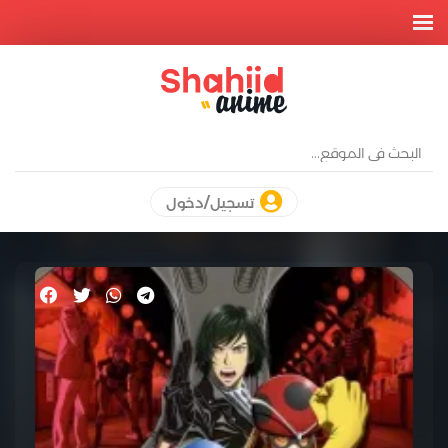
تسجيل/دخول