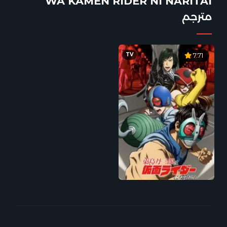
WA KAMEN RIDER NI NARITAI
مترجم
TV
7.71