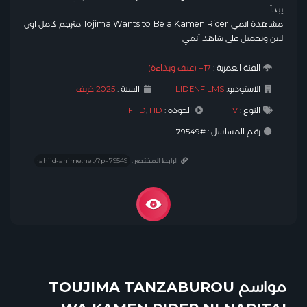
يبدأ!
مشاهدة انمي Tojima Wants to Be a Kamen Rider مترجم كامل اون
لاين وتحميل على شاهد أنمي
الفئة العمرية :
17+ (عنف وبذاءة)
الاستوديو:
LIDENFILMS
السنة :
2025 خريف
النوع :
TV
الجودة :
HD
,
FHD
رقم المسلسل : #79549
الرابط المختصر :
مواسم TOUJIMA TANZABUROU