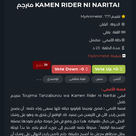
KAMEN RIDER NI NARITAI مترجم
تقييم MyAnimelist :
7.71
الدولة :
اليابان
اللغة :
ياباني
حالة الآنيمي :
مكتمل
مدة الحلقة :
23 د.
صفحة MyAnimelist
تبليغ
Vote Down -0
Vote Up +0
,
,
,
أكشن
سنين
قوة عظمى
كوميدي
قصة الأنيمي :
انمي Toujima Tanzaburou wa Kamen Rider ni Naritai مترجم
كامل
قصة الأنمي
:
قضى توجيما تانزابورو حياته كلها يسعى وراء حلمه: أن يصبح
كامين رايدر. الآن، في الأربعين من عمره، كاد الواقع أن يلحق به، وهو على وشك
التخلي عن خيال طفولته. هذا حتى وقع في فخّ موجة جرائم تقودها عصابة
“الصدمة الزائفة”، محولةً حلمه القديم إلى شيء أخطر بكثير. ما بدأ كرحلة
بطل متظاهر سرعان ما أصبح حقيقة. حلم كامين رايدر النهائي على وشك أن