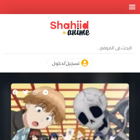
تسجيل/دخول