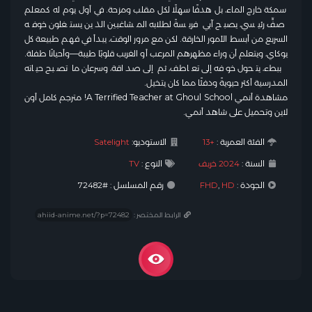
سمكة خارج الماء، بل هدفًا سهلًا لكل مقلب ومزحة. في أول يوم له كمعلم
صفٍّ رئيسي، يصبح آبي فريسةً لطلابه المشاغبين الذين يستغلون خوفه
السريع من أبسط الأمور الخارقة. لكن مع مرور الوقت، يبدأ في فهم طبيعة كل
يوكاي، ويتعلم أن وراء مظهرهم المرعب أو الغريب قلوبًا طيبة—وأحيانًا طفلة.
ببطء، يتحول خوفه إلى تعاطف، ثم إلى صداقة، وسرعان ما تصبح حياته
المدرسية أكثر حيويةً ودفئًا مما كان يتخيل.
مشاهدة أنمي A Terrified Teacher at Ghoul School! مترجم كامل أون
لاين وتحميل على شاهد أنمي.
الفئة العمرية :
+13
الاستوديو:
Satelight
السنة :
2024 خريف
النوع :
TV
الجودة :
HD
,
FHD
رقم المسلسل : #72482
الرابط المختصر :