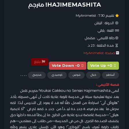
HAJIMEMASHITA! مترجم
تقييم MyAnimelist :
7.30
الدولة :
اليابان
اللغة :
ياباني
حالة الآنيمي :
مكتمل
مدة الحلقة :
23 د.
صفحة MyAnimelist
تبليغ
Vote Down -0
Vote Up +0
,
,
,
,
أساطير
خيال
شونين
كوميدي
مدرسي
قصة الأنيمي :
أنمي Youkai Gakkou no Sensei Hajimemashita! مترجم كامل
بعد تجربة تعليمية سيئة في مدرسة ثانوية عادية كادت أن تُنهي مسيرته، يأخذ
“هاروأكي آبي” استراحةً من العمل، ظنًّا أنه قد لا يعود إلى التدريس أبدًا. لكنه
سرعان ما يغتنم فرصة جديدة ليبدأ من جديد كمعلم في “أكاديمية
هياكي”—مدرسة غامضة تبدو عادية من الخارج. ما إن يطأ قدمه داخلها حتى
يكتشف الصدمة الكبرى: كل من في المدرسة—من طلاب إلى معلمين—هم
كائنات خارقة تُعرف باسم “اليوكاي”! وهو الآن، كإنسان عادي، يشعر وكأنه