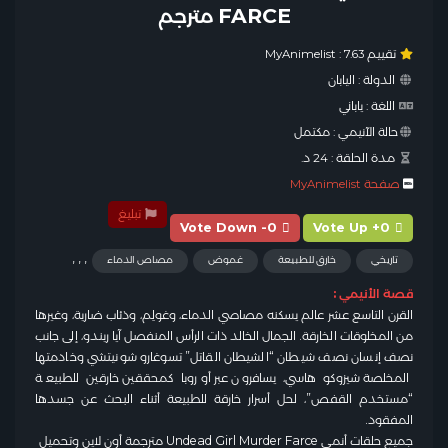
FARCE مترجم
تقييم MyAnimelist :
7.63
الدولة :
اليابان
اللغة :
ياباني
حالة الآنيمي :
مكتمل
مدة الحلقة :
24 د.
صفحة MyAnimelist
تبليغ
Vote Down -0
Vote Up +0
,
,
,
تاريخي
خارق للطبيعة
غموض
مصاص الدماء
قصة الأنيمي :
القرن التاسع عشر عالم يسكنه مصاصي الدماء، وغولِم، وذئاب ضارية، وغيرها
من المخلوقات الخارقة. الجمال الخالد ذات الرأس المنفصل آيا ريندو، إلى جانب
نصف إنسان نصف شيطان “الشيطان القاتل” تسوغارو شونيتشي وخادمتها
المخلصة شيزوكو هاسي، يسافرون عبر أوروبا كمحققين خارقين للطبيعة
“مستخدم القفص”، لحل أسرار خارقة للطبيعة أثناء البحث عن جسدها
المفقود.
جميع حلقات أنمي Undead Girl Murder Farce مترجمة أون لاين وتحميل