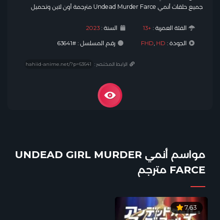
جميع حلقات أنمي Undead Murder Farce مترجمة أون لاين وتحميل
الفئة العمرية :
+13
السنة :
2023
الجودة :
HD
,
FHD
رقم المسلسل : #63641
الرابط المختصر :
مواسم أنمي UNDEAD GIRL MURDER
FARCE مترجم
7.63