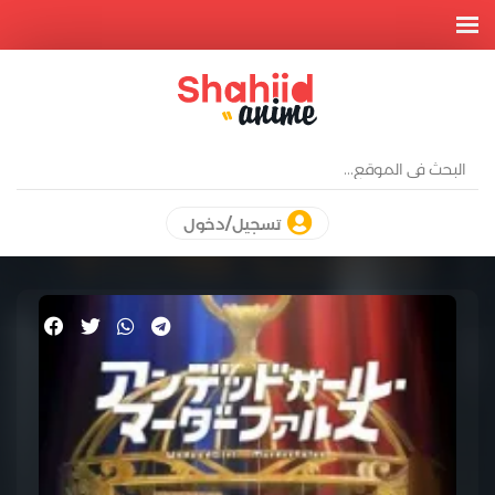
تسجيل/دخول