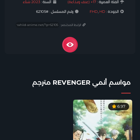
الفئة العمرية :
17+ (عنف وبذاءة)
السنة :
2023 شتاء
الجودة :
HD
,
FHD
رقم المسلسل : #62105
الرابط المختصر :
مواسم أنمي REVENGER مترجم
6.97