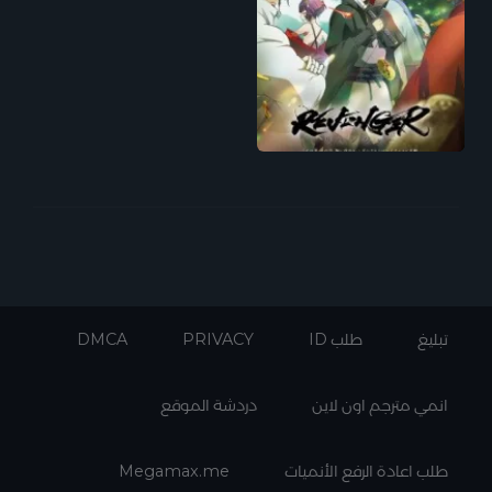
تبليغ
طلب ID
PRIVACY
DMCA
انمي مترجم اون لاين
دردشة الموقع
طلب اعادة الرفع الأنميات
Megamax.me