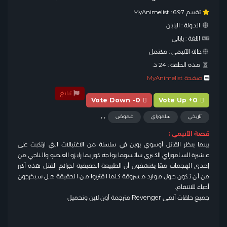
تقييم MyAnimelist :
6.97
الدولة :
اليابان
اللغة :
ياباني
حالة الآنيمي :
مكتمل
مدة الحلقة :
24 د.
صفحة MyAnimelist
تبليغ
Vote Down -0
Vote Up +0
,
,
تاريخي
ساموراي
غموض
قصة الأنيمي :
بينما ينظر القاتل أوسوي يوين في سلسلة من الاغتيالات التي ارتكبت على
عشيرة الساموراي الكبرى ساتسوما يواجه كوريما رايزو العضو والناجي من
إحدى الهجمات معًا يكتشفون أن الطبيعة الحقيقية لجرائم القتل هذه أكبر
من أن تكون حول موارد مسروقة كلما اقتربوا من الحقيقة هل سيخرجون
أحياء للانتقام.
جميع حلقات أنمي Revenger مترجمة أون لاين وتحميل