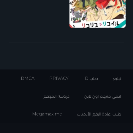
تبليغ
طلب ID
PRIVACY
DMCA
انمي مترجم اون لاين
دردشة الموقع
طلب اعادة الرفع الأنميات
Megamax.me