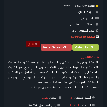
تقييم MyAnimelist :
7.79
الدولة :
اليابان
اللغة :
ياباني
حالة الآنيمي :
مكتمل
مدة الحلقة :
24 د.
صفحة MyAnimelist
تبليغ
Vote Down -0
Vote Up +0
قصة الأنيمي :
القصة تدور في ليكو ريكو مقهى على الطراز الياباني في منطقة وسط المدينة
القديمة في طوكيو يأخذ المقهى طلبات للحصول على أي شيء من القهوة
اللذيذة إلى الحلويات السكرية وربما أشياء إضافية مثل التعامل مع الأطفال
والمفاوضات التجارية ونصائح الحب أو حوارات حول الزومبي والوحوش
العملاقة والمزيد «بغض النظر عما تطلب سنقدمه…!
جميع حلقات أنمي Lycoris Recoil مترجمة أون لاين وتحميل
الفئة العمرية :
+13
السنة :
2022
الجودة :
HD
,
FHD
رقم المسلسل : #60499