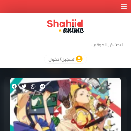
تسجيل/دخول