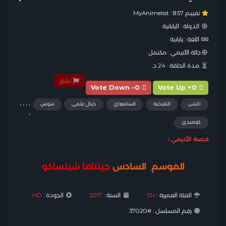
تقييم MyAnimelist :
8.57
الدولة :
اليابانية
اللغة :
يابانية
حالة الآنيمي :
مكتمل
مدة الحلقة :
24 د.
تبليغ
Vote Down -0
Vote Up +0
,
,
,
,
اكشن
التاريخية
الساموراي
خيال علمي
شونين
,
كوميدي
قصة الأنيمي :
الموسم السادس
جينتاما شينساكو
الفئة العمرية :
+13
السنة :
2017
الجودة :
HD
رقم المسلسل : #37020