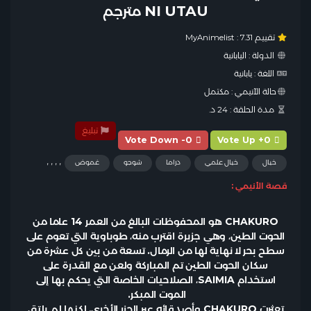
NI UTAU مترجم
تقييم MyAnimelist :
7.31
الدولة :
اليابانية
اللغة :
يابانية
حالة الآنيمي :
مكتمل
مدة الحلقة :
24 د.
تبليغ
Vote Down -0
Vote Up +0
,
,
,
,
خيال
خيال علمي
دراما
شوجو
غموض
قصة الأنيمي :
CHAKURO هو المحفوظات البالغ من العمر 14 عاما من
الحوت الطين، وهي جزيرة اقترب منه، طوباوية التي تعوم على
سطح بحر لا نهاية لها من الرمال. تسعة من بين كل عشرة من
سكان الحوت الطين تم المباركة ولعن مع القدرة على
استخدام SAIMIA، الصلاحيات الخاصة التي يحكم بها إلى
الموت المبكر.
تعثرت CHAKURO وأصدقائه عبر الجزر الأخرى، لكنها لم يلتق