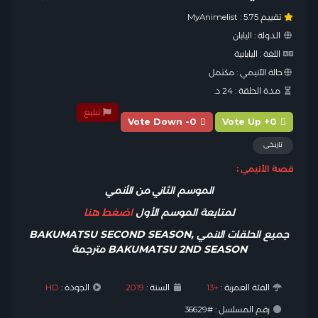
تقييم MyAnimelist :
5.75
الدولة :
اليابان
اللغة :
اليابانية
حالة الآنيمي :
مكتمل
مدة الحلقة :
24 د.
تبليغ
Vote Down -0
Vote Up +0
تاريخي
قصة الأنيمي :
الموسم الثاني من الأنمي
لمتابعة الموسم الأول
اضغط هنا
جميع الحلقات الانمي BAKUMATSU SECOND SEASON,
BAKUMATSU 2ND SEASON مترجمة
الفئة العمرية :
+13
السنة :
2019
الجودة :
HD
رقم المسلسل : #36629