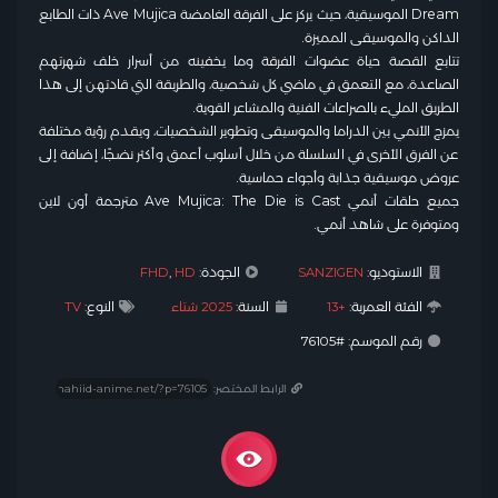
Dream الموسيقية، حيث يركز على الفرقة الغامضة Ave Mujica ذات الطابع
الداكن والموسيقى المميزة.
تتابع القصة حياة عضوات الفرقة وما يخفينه من أسرار خلف شهرتهم
الصاعدة، مع التعمق في ماضي كل شخصية، والطريقة التي قادتهن إلى هذا
الطريق المليء بالصراعات الفنية والمشاعر القوية.
يمزج الأنمي بين الدراما والموسيقى وتطوير الشخصيات، ويقدم رؤية مختلفة
عن الفرق الأخرى في السلسلة من خلال أسلوب أعمق وأكثر نضجًا، إضافة إلى
عروض موسيقية جذابة وأجواء حماسية.
جميع حلقات أنمي Ave Mujica: The Die is Cast مترجمة أون لاين
ومتوفرة على شاهد أنمي.
الاستوديو:
SANZIGEN
الجودة:
HD
,
FHD
الفئة العمرية:
+13
السنة:
2025 شتاء
النوع:
TV
رقم الموسم: #76105
الرابط المختصر: