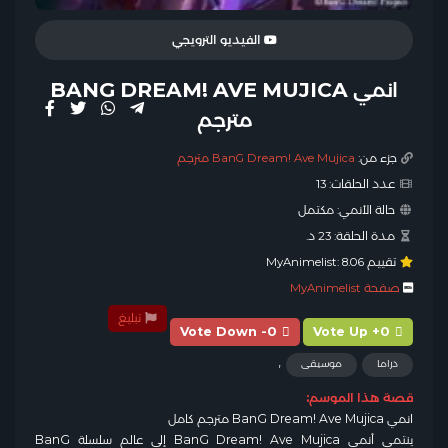
الفيديو الترويجي
انمي BANG DREAM! AVE MUJICA
مترجم
جزء من:
BanG Dream! Ave Mujica مترجم
عدد الحلقات:
13
حالة الأنمي:
مكتمل
مدة الحلقة:
23 د.
تقييم MyAnimelist:
8.06
صفحة MyAnimelist
تبليغ
Vote Down -0
Vote Up +0
,
دراما
موسيقى
قصة هذا الموسم:
انمي BanG Dream! Ave Mujica مترجم كامل
ينتمي أنمي BanG Dream! Ave Mujica إلى عالم سلسلة BanG