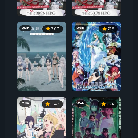
Web
Web
7.03
7.16
ONA
Web
8.43
7.24