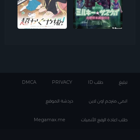
DMCA
PRIVACY
طلب ID
تبليغ
انمي مترجم اون لاين
دردشة الموقع
Megamax.me
طلب اعادة الرفع الأنميات