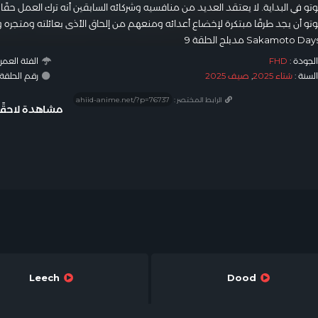
تو في البداية. لا يعتقد العديد من منافسيه وشركائه السابقين أنه ترك العمل حقً
تو أن يجد طرقًا مبتكرة لإخضاع أعدائه ومنعهم من إلحاق الأذى بعائلته ومتجره وا
لجودة :
FHD
الفئة العمري
لسنة :
شتاء 2025
,
صيف 2025
رقم الحلقة : #7
الرابط المختصر :
مشاهدة لاحقًا
Leech
Dood