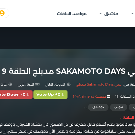
مكتبتى
مواعيد الحلقات
 مدبلج الحلقة 9
لقة من:
انمي Sakamoto Days مدبلج
الدولة :
اليابان
اللغة :
عربي
حالة 
ote Down -0
Vote Up +0
الحلقات :
11
صفحة MyAnimelist
,
,
ن
شونين
كوميدي
لحلقة :
رو ساكاموتو يعتبر أعظم قاتل محترف في كل العصور. كان يخشاه الكثيرون، ووقف في
لذلك، تخلى ساكاموتو عن حياته الإجرامية ويعمل الآن كموظف في متجر صغير. إن ت