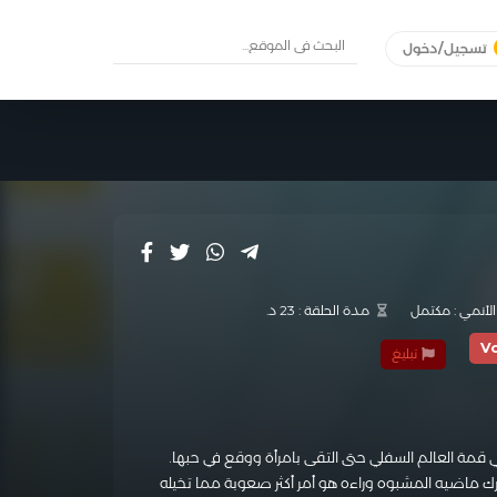
تسجيل/دخول
الأنمي :
مكتمل
مدة الحلقة :
23 د.
V
تبليغ
 قمة العالم السفلي حتى التقى بامرأة ووقع في حبها.
رك ماضيه المشبوه وراءه هو أمر أكثر صعوبة مما تخيله