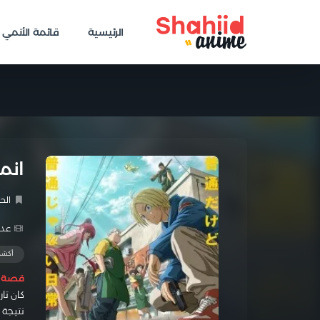
الرئيسية
قائمة الأنمي
انمي SAKAMOTO DAYS
الح
عدد 
أكش
قصة ا
كان تا
نتيجة 