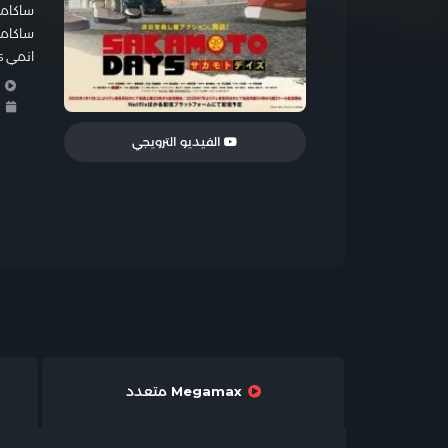
ساكامو
ساكامو
انمي Sakamoto Days مدبلج الحلقة 9
ا
ا
الفيديو الترويجي
Megamax متعدد