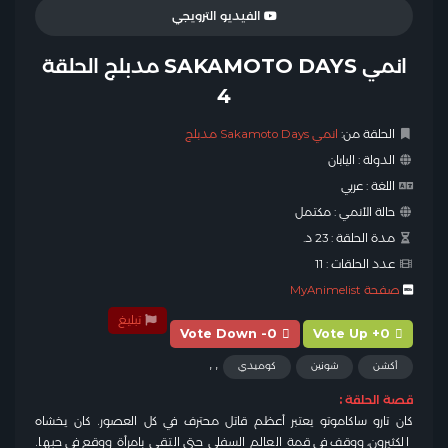
الفيديو الترويجي
انمي SAKAMOTO DAYS مدبلج الحلقة
4
الحلقة من:
انمي Sakamoto Days مدبلج
الدولة :
اليابان
اللغة :
عربي
حالة الأنمي :
مكتمل
مدة الحلقة :
23 د.
عدد الحلقات :
11
صفحة MyAnimelist
تبليغ
Vote Down -0
Vote Up +0
,
,
أكشن
شونين
كوميدي
قصة الحلقة :
كان تارو ساكاموتو يعتبر أعظم قاتل محترف في كل العصور. كان يخشاه
الكثيرون، ووقف في قمة العالم السفلي حتى التقى بامرأة ووقع في حبها.