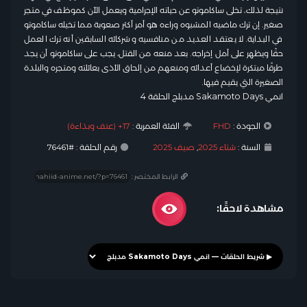
نتيجة لذلك، تخلى ساكاموتو عن حياته الإجرامية ويعمل الآن كموظف في متجر
صغير. إن ترك ماضيه المشبوه وراءه هو أمر أكثر صعوبة مما تخيله ساكاموتو
في البداية. لا يعتقد العديد من منافسيه وشركائه السابقين أنه ترك العمل
حقًا ويظهر على أمل إخراجه. بعد منعه من القتل، يجب على ساكاموتو أن يجد
طرقًا مبتكرة لإخضاع أعدائه ومنعهم من إلحاق الأذى بعائلته ومتجره والبلدة
الصغيرة التي يقيم فيها.
انمي Sakamoto Days مدبلج الحلقة 4
الجودة :
FHD
الفئة العمرية :
17+ (عنف وبذاءة)
السنة :
شتاء 2025
,
صيف 2025
رقم الحلقة : #76461
الرابط المختصر :
مشاهدة لاحقًا: