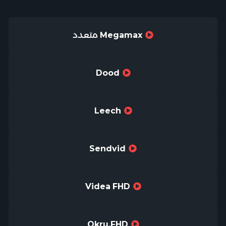
Megamax متعدد
Dood
Leech
Sendvid
Videa FHD
Okru.FHD