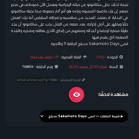
نتيجة لذلك، تخلى ساكاموتو عن حياته الإجرامية ويعمل الآن كموظف في متجر
صغير. إن ترك ماضيه المشبوه وراءه هو أمر أكثر صعوبة مما تخيله ساكاموتو
في البداية. لا يعتقد العديد من منافسيه وشركائه السابقين أنه ترك العمل
حقًا ويظهر على أمل إخراجه. بعد منعه من القتل، يجب على ساكاموتو أن يجد
طرقًا مبتكرة لإخضاع أعدائه ومنعهم من إلحاق الأذى بعائلته ومتجره والبلدة
الصغيرة التي يقيم فيها.
انمي Sakamoto Days مدبلج الحلقة 11 والأخيرة
الجودة :
FHD
الفئة العمرية :
17+ (عنف وبذاءة)
السنة :
شتاء 2025
,
صيف 2025
رقم الحلقة : #76881
الرابط المختصر :
مشاهدة لاحقًا: