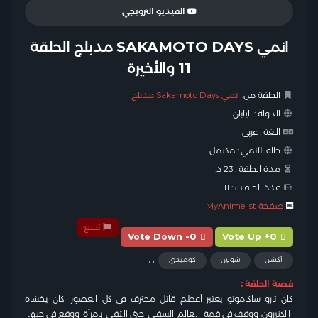
الفيديو الترويجي
انمي SAKAMOTO DAYS مدبلج الحلقة
11 والأخيرة
الحلقة من:
انمي Sakamoto Days مدبلج
الدولة :
اليابان
اللغة :
عربي
حالة الأنمي :
مكتمل
مدة الحلقة :
23 د.
عدد الحلقات :
11
صفحة MyAnimelist
تبليغ
Vote Down -0
Vote Up +0
,
,
أكشن
شونين
كوميدي
قصة الحلقة :
كان تارو ساكاموتو يعتبر أعظم قاتل محترف في كل العصور. كان يخشاه
الكثيرون، ووقف في قمة العالم السفلي حتى التقى بامرأة ووقع في حبها.