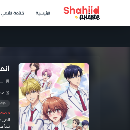
الرئيسية
قائمة الأنمي
انمي KARI NO KIMITACHI E
الح
مدة 
دراما
قصة ا
انمي Hanazakari no Kimitachi e الحلقة 1 مدبلجة كامل