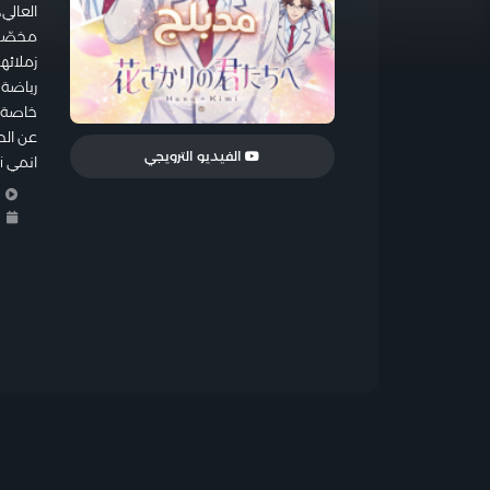
العالي
مخصّصة
زملائه
رياضة 
خاصة م
عن الح
الفيديو الترويجي
انمي Hana-Kimi الحلقة 1 مدبلجة أون لاين وتحميل على شاهد أنمي.
ا
ا