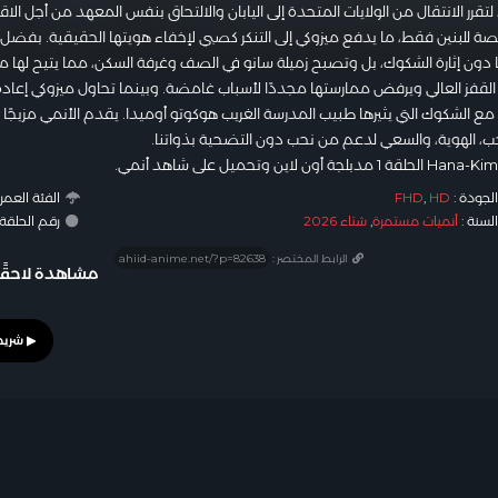
، لتقرر الانتقال من الولايات المتحدة إلى اليابان والالتحاق بنفس المعهد من أجل ال
 للبنين فقط، ما يدفع ميزوكي إلى التنكر كصبي لإخفاء هويتها الحقيقية. بفضل
ا دون إثارة الشكوك، بل وتصبح زميلة سانو في الصف وغرفة السكن، مما يتيح لها مر
القفز العالي ويرفض ممارستها مجددًا لأسباب غامضة. وبينما تحاول ميزوكي إعاد
ع الشكوك التي يثيرها طبيب المدرسة الغريب هوكوتو أوميدا. يقدم الأنمي مزيجًا 
ب، الهوية، والسعي لدعم من نحب دون التضحية بذواتنا.
لجودة :
HD
,
FHD
الفئة العمري
لسنة :
أنميات مستمرة
,
شتاء 2026
رقم الحلقة : #8
الرابط المختصر :
مشاهدة لاحقًا