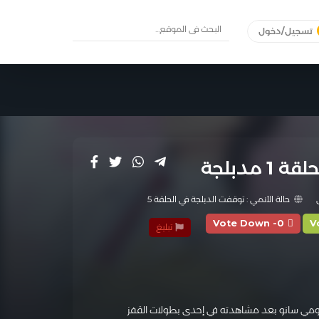
تسجيل/دخول
حالة الأنمي :
توقفت الدبلجة في الحلقة 5
Vote Down -0
V
تبليغ
 بالرياضي الموهوب إيزومي سانو بعد مشاهدته في إحدى بطولات القفز