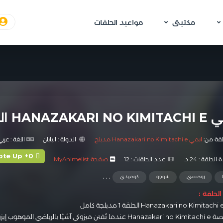
مكتبتى
مواعيد الحلقات
HANAZA الحلقة 1 مدبلجة
لقة من:
انمي Hanazakari no Kimitachi e مدبلج
الدولة :
اليابان
اللغة :
عربي
ote Up +0
الحلقة :
24 د.
عدد الحلقات :
12
صفحة MyAnimelist
,
,
,
رومنسي
شوجو
كوميدي
لحلقة :
تبدأ قصة Hanazakari no Kimitachi e عندما تُفتن ميزوكي آشيّا